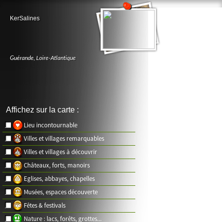
KerSalines
Guérande
,
Loire-Atlantique
Affichez sur la carte :
Lieu incontournable
Villes et villages remarquables
Villes et villages à découvrir
Châteaux, forts, manoirs
Eglises, abbayes, chapelles
Musées, espaces découverte
Fêtes & festivals
Nature : lacs, forêts, grottes...