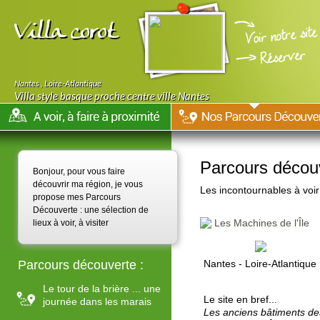
Villa corot
Nantes
,
Loire-Atlantique
Villa style basque proche centre ville Nantes
Parcours décou
Bonjour, pour vous faire
découvrir ma région, je vous
Les incontournables à voir 
propose mes Parcours
Découverte : une sélection de
Les Machines de l'Île
lieux à voir, à visiter
Parcours découverte :
Nantes - Loire-Atlantique
Le tour de la brière ... une
Le site en bref...
journée dans les marais
Les anciens bâtiments des