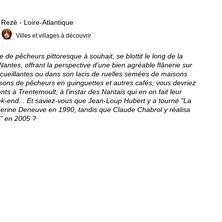
Rezé - Loire-Atlantique
Villes et villages à découvrir
e de pêcheurs pittoresque à souhait, se blottit le long de la
Nantes, offrant la perspective d'une bien agréable flânerie sur
cueillantes ou dans son lacis de ruelles semées de maisons
isons de pêcheurs en guinguettes et autres cafés, vous devriez
s à Trentemoult, à l'instar des Nantais qui en on fait leur
eek-end... Et saviez-vous que Jean-Loup Hubert y a tourné "La
erine Deneuve en 1990, tandis que Claude Chabrol y réalisa
" en 2005 ?
-et-Saint-Paul
Place Saint-Pierre
Eglises, abbayes, chapelles
 été bâtie entre le 15ème et le 19ème siècle et possède une