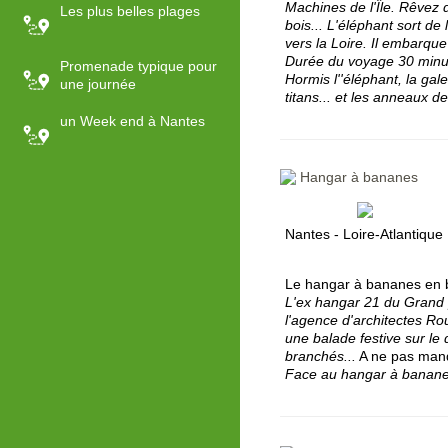
Machines de l'Île. Rêvez 
Les plus belles plages
bois... L'éléphant sort de
vers la Loire. Il embarqu
Durée du voyage 30 minu
Promenade typique pour
Hormis l''éléphant, la gal
une journée
titans... et les anneaux d
un Week end à Nantes
Hangar à bananes
Nantes - Loire-Atlantique
Le hangar à bananes en b
L'ex hangar 21 du Grand p
l'agence d'architectes Ro
une balade festive sur le 
branchés...
A ne pas manq
Face au hangar à bananes,