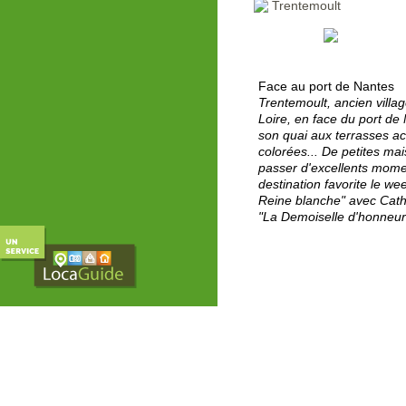
Trentemoult
Face au port de Nantes
Trentemoult, ancien villag
Loire, en face du port de 
son quai aux terrasses ac
colorées... De petites ma
passer d'excellents moment
destination favorite le w
Reine blanche" avec Cath
"La Demoiselle d'honneur
Cathédrale Saint-Pierre
Nantes - Loire-Atlantique
La cathédrale en bref...
Cette sévère cathédrale a