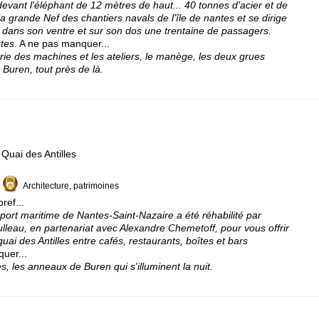
devant l'éléphant de 12 mètres de haut... 40 tonnes d'acier et de
 la grande Nef des chantiers navals de l'île de nantes et se dirige
e dans son ventre et sur son dos une trentaine de passagers.
tes.
A ne pas manquer...
erie des machines et les ateliers, le manège, les deux grues
e Buren, tout près de là.
Quai des Antilles
Architecture, patrimoines
ref...
ort maritime de Nantes-Saint-Nazaire a été réhabilité par
ulleau, en partenariat avec Alexandre Chemetoff, pour vous offrir
quai des Antilles entre cafés, restaurants, boîtes et bars
uer...
 les anneaux de Buren qui s'illuminent la nuit.